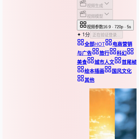
视频生成
视频模型
视频参数
16:9 · 720p · 5s
✦
1分
正在验证登录...
全部
HOT
电商营销
与广告
旅行
科幻
美食
城市人文
首尾帧
绘本插画
国风文化
其他